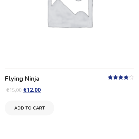
Flying Ninja
Valutato
€
12,00
€
15,00
4.00
su 5
ADD TO CART