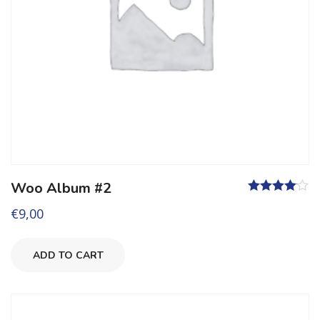
Woo Album #2
Valutato
€
9,00
4.00
su 5
ADD TO CART