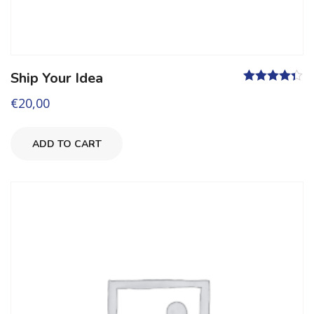
Ship Your Idea
Valutato
€
20,00
4.33
su 5
ADD TO CART