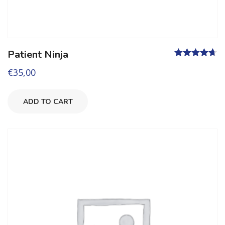
Patient Ninja
Valutato
€
35,00
4.67
su 5
ADD TO CART