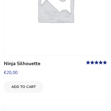
Ninja Silhouette
Valutato
5.00
€
20,00
su 5
ADD TO CART