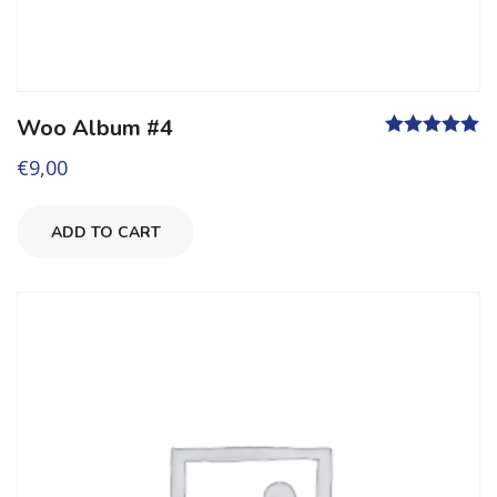
Woo Album #4
Valutato
5.00
€
9,00
su 5
ADD TO CART