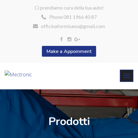
Ci prendiamo cura della tua auto!
Phone 081 1966 40 87
officinaformisano@gmail.com
Make a Appoinment
Prodotti