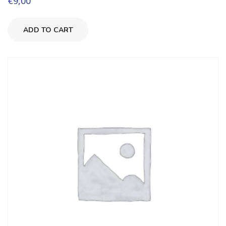
€
9,00
3.00
su 5
ADD TO CART