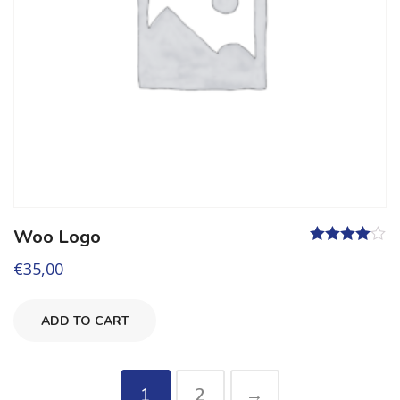
Woo Logo
Valutato
€
35,00
4.00
su 5
ADD TO CART
1
2
→