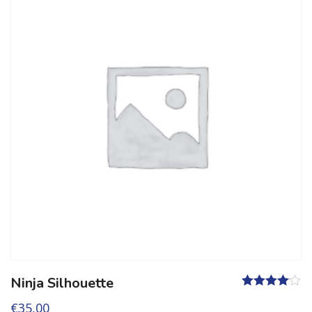
Ninja Silhouette
Valutato
€
35,00
4.00
su 5